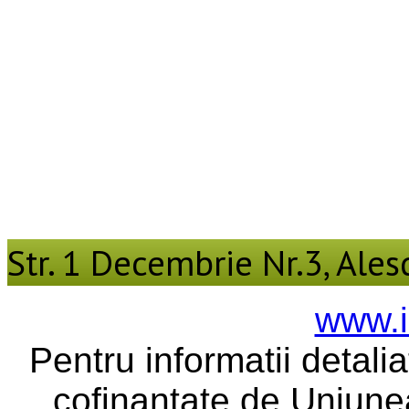
Str. 1 Decembrie Nr.3, Alesd
www.i
Pentru informatii detali
cofinantate de Uniune