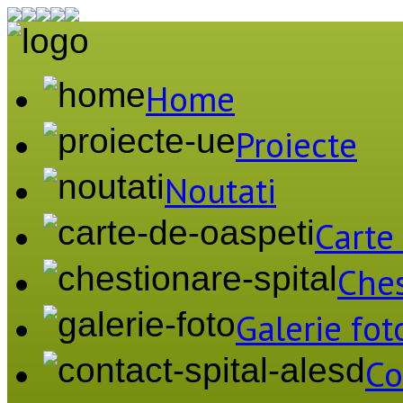
Home
Proiecte
Noutati
Carte
Ches
Galerie fot
Co