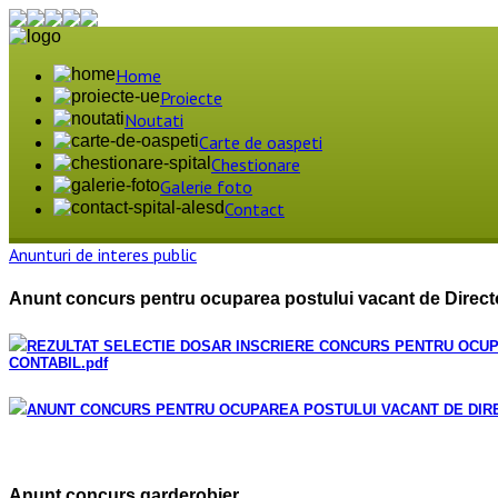
Home
Proiecte
Noutati
Carte de oaspeti
Chestionare
Galerie foto
Contact
Anunturi de interes public
Anunt concurs pentru ocuparea postului vacant de Directo
REZULTAT SELECTIE DOSAR INSCRIERE CONCURS PENTRU OCUP
CONTABIL
.pdf
ANUNT CONCURS PENTRU OCUPAREA POSTULUI VACANT DE DIRE
Anunt concurs garderobier