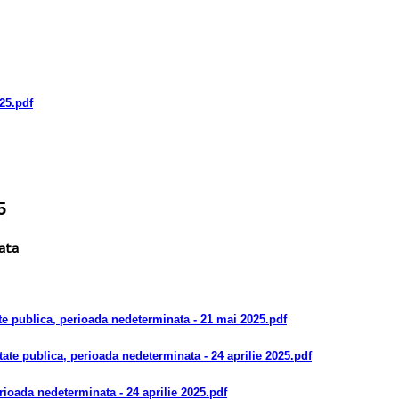
025
.pdf
5
nata
ate publica, perioada nedeterminata
- 21 mai 2025
.pdf
atate publica, perioada nedeterminata
- 24 aprilie 2025
.pdf
erioada nedeterminata
- 24 aprilie 2025
.pdf