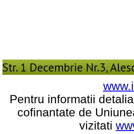
Str. 1 Decembrie Nr.3, Alesd
www.i
Pentru informatii detali
cofinantate de Uniune
vizitati
www