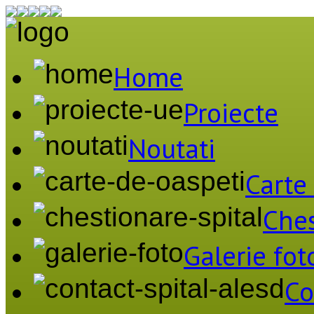
Home
Proiecte
Noutati
Carte
Ches
Galerie fot
Co