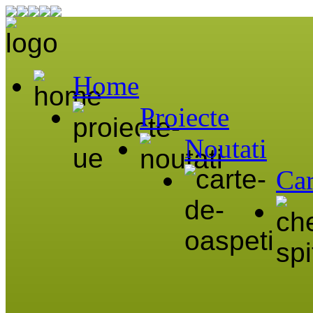
Home
Proiecte
Noutati
Car