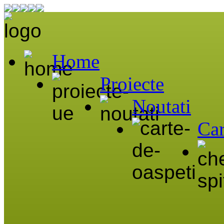
Home
Proiecte
Noutati
Car