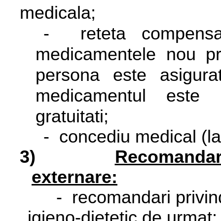
medicala;
-
reteta compensat
medicamentele nou pr
persona este asigura
medicamentul este 
gratuitati;
-
concediu medical (la
3)
Recomandar
externare:
-
recomandari privin
igieno-dietetic de urmat;