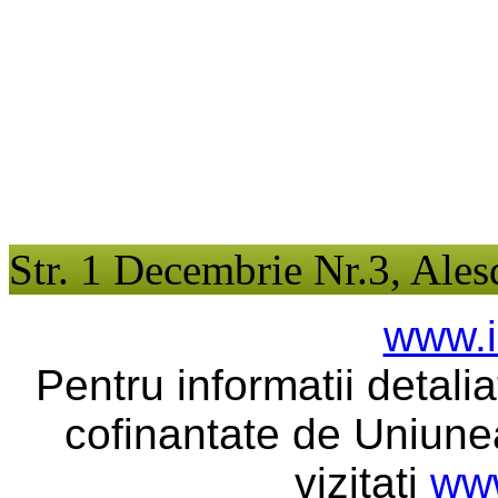
Str. 1 Decembrie Nr.3, Ales
www.i
Pentru informatii detali
cofinantate de Uniune
vizitati
www