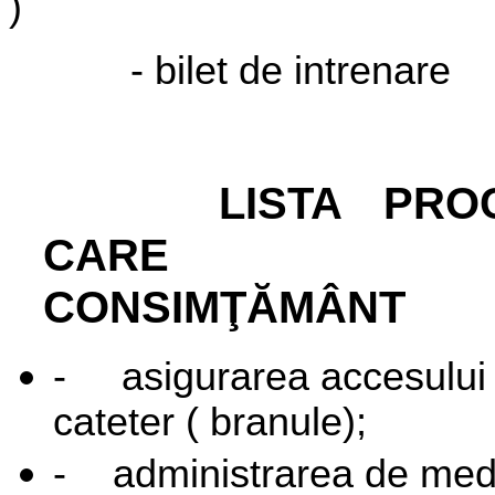
)
- bilet de intrenare
LISTA PROCE
CARE NEC
CONSIMŢĂMÂNT
-
asigurarea accesului
cateter ( branule);
-
administrarea de me