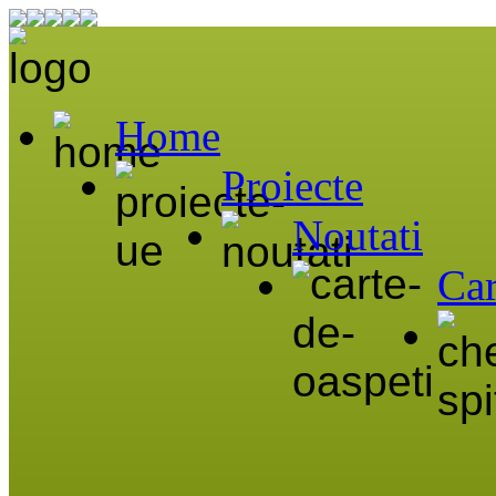
Home
Proiecte
Noutati
Car