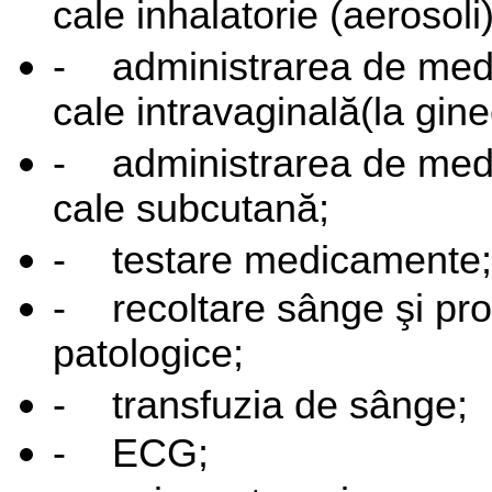
cale inhalatorie (aerosoli)
-
administrarea de me
cale intravaginală(la gine
-
administrarea de me
cale subcutană;
-
testare medicamente;
-
recoltare sânge şi pr
patologice;
-
transfuzia de sânge;
-
ECG;