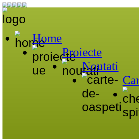
Home
Proiecte
Noutati
Car