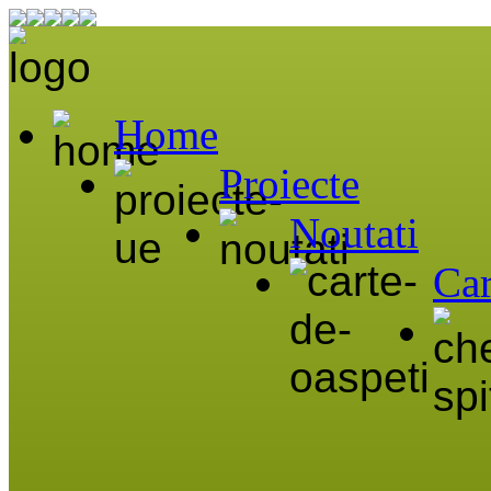
Home
Proiecte
Noutati
Car