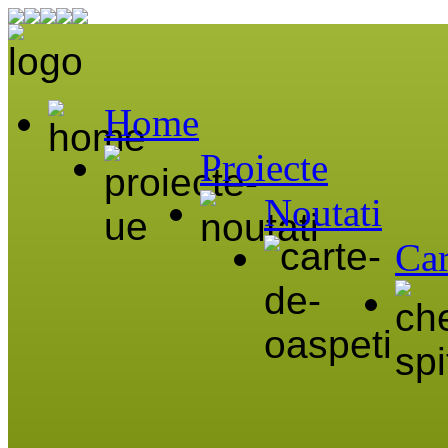
Home
Proiecte
Noutati
Car