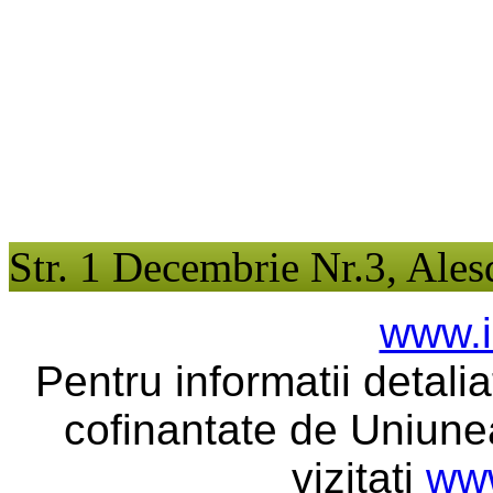
Str. 1 Decembrie Nr.3, Ales
www.i
Pentru informatii detali
cofinantate de Uniune
vizitati
www