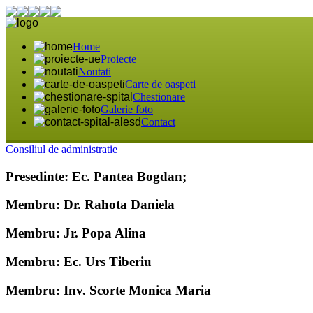
Home
Proiecte
Noutati
Carte de oaspeti
Chestionare
Galerie foto
Contact
Consiliul de administratie
Presedinte: Ec. Pantea Bogdan;
Membru: Dr. Rahota Daniela
Membru: Jr. Popa Alina
Membru: Ec. Urs Tiberiu
Membru: Inv. Scorte Monica Maria