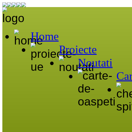
Home
Proiecte
Noutati
Car