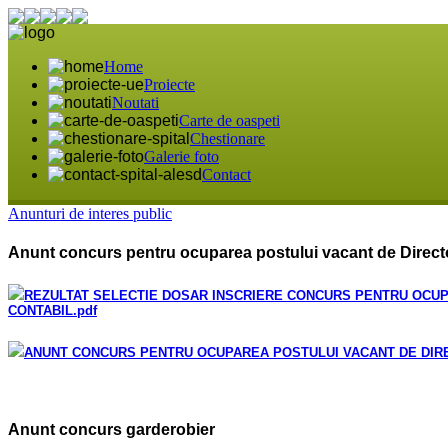
Home
Proiecte
Noutati
Carte de oaspeti
Chestionare
Galerie foto
Contact
Anunturi de interes public
Anunt concurs pentru ocuparea postului vacant de Directo
REZULTAT SELECTIE DOSAR INSCRIERE CONCURS PENTRU OCUP
CONTABIL
.pdf
ANUNT CONCURS PENTRU OCUPAREA POSTULUI VACANT DE DIRE
Anunt concurs garderobier