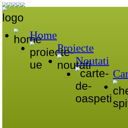
Home
Proiecte
Noutati
Car