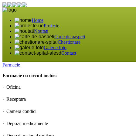
Home
Proiecte
Noutati
Carte de oaspeti
Chestionare
Galerie foto
Contact
Farmacie
Farmacie cu circuit inchis:
·
Oficina
·
Receptura
·
Camera condici
·
Depozit medicamente
·
Depozit material sanitare