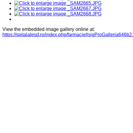
View the embedded image gallery online at:
https://spitalalesd.ro/index.php/farmacie#sigProGalleria646b