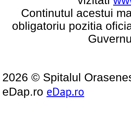
vizitati
www
Continutul acestui ma
obligatoriu pozitia ofic
Guvernu
2026 © Spitalul Orasene
eDap.ro
eDap.ro