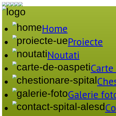
Home
Proiecte
Noutati
Carte
Ches
Galerie fot
Co