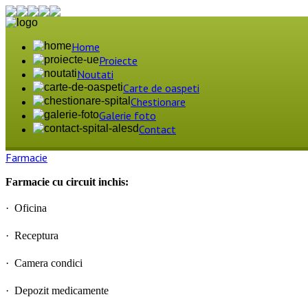
Home
Proiecte
Noutati
Carte de oaspeti
Chestionare
Galerie foto
Contact
Farmacie
Farmacie cu circuit inchis:
·
Oficina
·
Receptura
·
Camera condici
·
Depozit medicamente