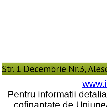
Str. 1 Decembrie Nr.3, Alesd
www.i
Pentru informatii detali
cofinantate de Uniune