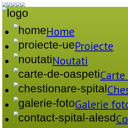
Home
Proiecte
Noutati
Carte
Ches
Galerie fot
Co